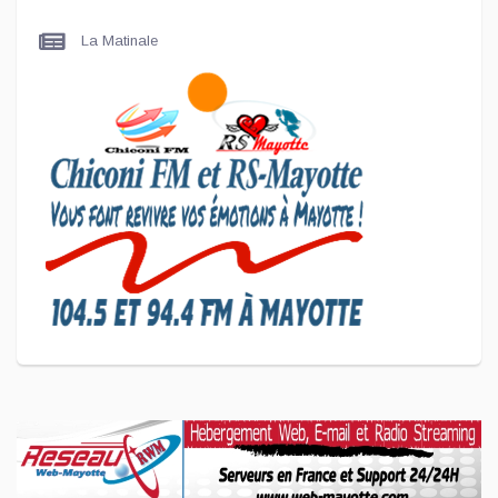
Maire de Chiconi
La Matinale
SCAN ÉCONOMIQUE
Le président de l'association
Coup de Pouce a partagé sa
vision d'un entrepreneuriat
CULTURE ET SOCIÉTÉ
L'association Marovoanio et
Reska NI Kalamu pour la
Langue KIBOSI