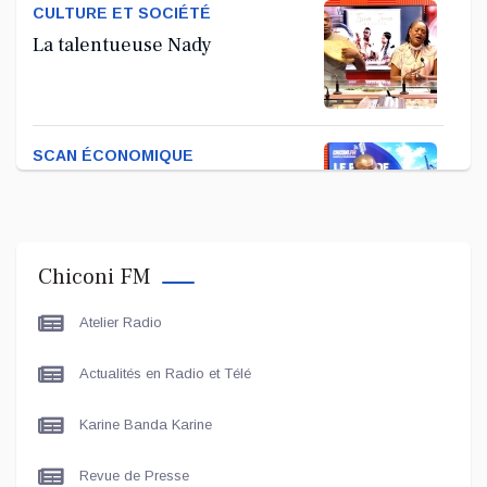
CULTURE ET SOCIÉTÉ
La talentueuse Nady
SCAN ÉCONOMIQUE
Kira Bacar Adacolo pour Le
port de Longoni
Chiconi FM
PLUS DE SPORTS
Atelier Radio
L'Association Zé Run pour le
lancement de One Run – 17
Actualités en Radio et Télé
Communes
Karine Banda Karine
LE LIVE - LES UNES
Le grand entretien avec Le
Revue de Presse