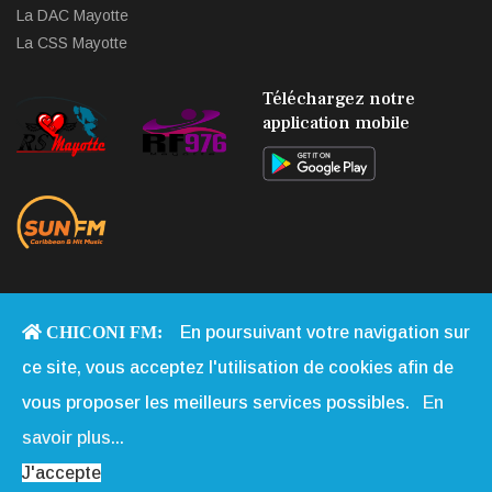
La DAC Mayotte
La CSS Mayotte
Téléchargez notre
application mobile
CHICONI FM:
En poursuivant votre navigation sur
Copyright © 2013 - 2026 Chiconi FM. Tous Droits Réservés |
Qui
ce site, vous acceptez l'utilisation de cookies afin de
Sommes-nous
|
Contact
|
Mentions légales
|
Webmail
|
vous proposer les meilleurs services possibles.
En
Réalisation:
Web-Mayotte
savoir plus...
J'accepte