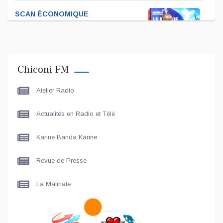
SCAN ÉCONOMIQUE
Kira Bacar Adacolo pour Le
port de Longoni
Chiconi FM
PLUS DE SPORTS
Atelier Radio
L'Association Zé Run pour le
lancement de One Run – 17
Actualités en Radio et Télé
Communes
Karine Banda Karine
LE LIVE - LES UNES
Le grand entretien avec Le
Revue de Presse
Maire de Chiconi
La Matinale
SCAN ÉCONOMIQUE