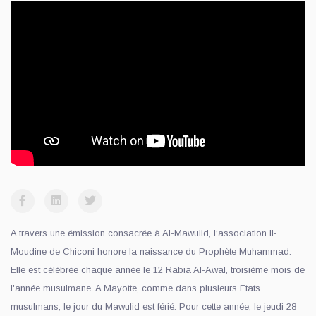
A travers une émission consacrée à Al-Mawulid, l‘association Il-
Moudine de Chiconi honore la naissance du Prophète Muhammad.
Elle est célébrée chaque année le 12 Rabia Al-Awal, troisième mois de
l'année musulmane. A Mayotte, comme dans plusieurs Etats
musulmans, le jour du Mawulid est férié. Pour cette année, le jeudi 28