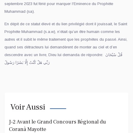
septembre 2023 fut férié pour marquer l‘Eminence du Prophète
Muhammad (sa).
En dépit de ce statut élevé et du lien privilégié dont il jouissait, le Saint
Prophète Muhammad (s.a.w), n’était qu’un être humain comme les
autres et il subit le même traitement que les prophètes du passé. Ainsi,
quand ses détracteurs lui demandèrent de monter au ciel et d’en
descendre avec un livre, Dieu lui demanda de répondre: قُلْ سُبْحَانَ
رَبِّي هَلْ كُنْتُ إِلَّا بَشَرًا رَسُولً
Voir Aussi
J-2 Avant le Grand Concours Régional du
Coranà Mayotte