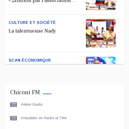
– 2Édition par l'association
Tandhum Cour'an
CULTURE ET SOCIÉTÉ
La talentueuse Nady
SCAN ÉCONOMIQUE
Kira Bacar Adacolo pour Le
port de Longoni
Chiconi FM
PLUS DE SPORTS
Atelier Radio
L'Association Zé Run pour le
lancement de One Run – 17
Actualités en Radio et Télé
Communes