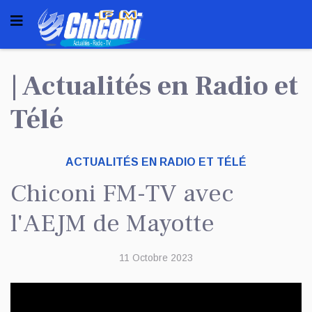
| Actualités en Radio et
Télé
ACTUALITÉS EN RADIO ET TÉLÉ
Chiconi FM-TV avec
l'AEJM de Mayotte
11 Octobre 2023