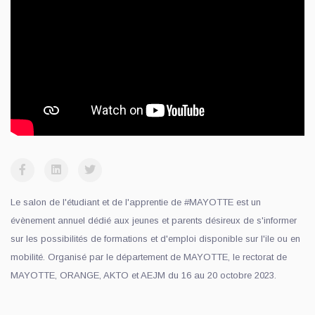
Le salon de l'étudiant et de l'apprentie de #MAYOTTE est un
évènement annuel dédié aux jeunes et parents désireux de s'informer
sur les possibilités de formations et d'emploi disponible sur l'ile ou en
mobilité. Organisé par le département de MAYOTTE, le rectorat de
MAYOTTE, ORANGE, AKTO et AEJM du 16 au 20 octobre 2023.