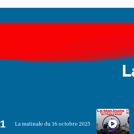
L
1
La matinale du 16 octobre 2025