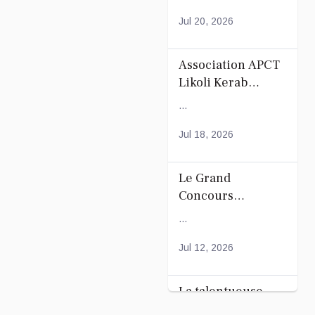
Mayotte
Jul 20, 2026
Association APCT
Likoli Kerab
Chiconi pour son
...
Assemblée
Générale
Jul 18, 2026
Ordinaire
Le Grand
Concours
Coranique –
...
2Édition par
l'association
Jul 12, 2026
Tandhum Cour'an
La talentueuse
Nady