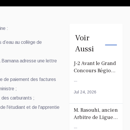
ine :
Voir
s d’eau au collège de
Aussi
ya Bamana adresse une lettre
J-2 Avant le Grand
Concours Régional
;
du Coranà Mayotte
e de paiement des factures
...
ministre ;
Jul 24, 2026
 des carburants ;
de l'étudiant et de l'apprentie
M. Rasouhi, ancien
Arbitre de Ligue
de Football de
...