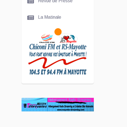
Revue de Presse
Nady
La Matinale
SCAN
ÉCONOMIQUE
Kira Bacar
Adacolo pour
Le port de
Longoni
PLUS DE
SPORTS
L'Association
Zé Run pour
le lancement
de One Run –
17