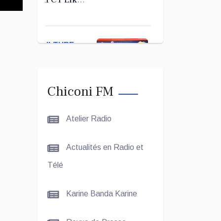
Kerab
Chiconi
pour son
CULTURE
Assemblée
ET SOCIÉTÉ
Générale
Ordinaire
Le Grand
Chiconi FM
Concours
Coranique –
Atelier Radio
2Édition par
l'association
CULTURE
Actualités en Radio et
Tandhum
ET
Cour'an
Télé
SOCIÉTÉ
Karine Banda Karine
La
talentueuse