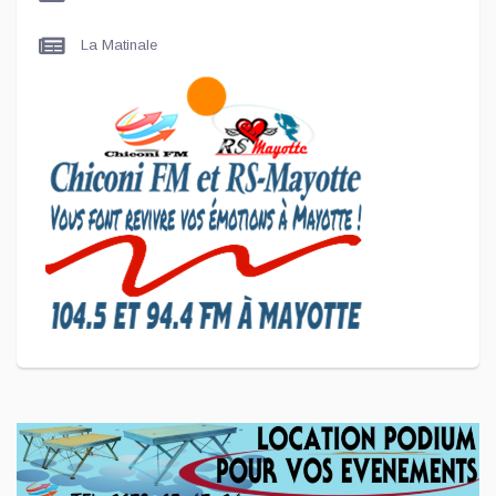
Maire de Chiconi
La Matinale
SCAN ÉCONOMIQUE
Le président de l'association
Coup de Pouce a partagé sa
vision d'un entrepreneuriat
CULTURE ET SOCIÉTÉ
L'association Marovoanio et
Reska NI Kalamu pour la
Langue KIBOSI