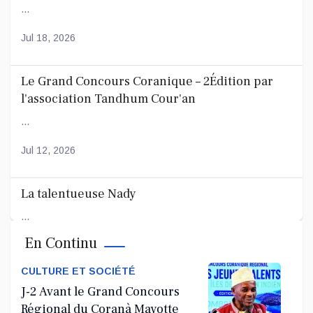
...
Jul 18, 2026
Le Grand Concours Coranique – 2Édition par
l'association Tandhum Cour'an
...
Jul 12, 2026
La talentueuse Nady
...
En Continu
Jul 11, 2026
CULTURE ET SOCIÉTÉ
J-2 Avant le Grand Concours
Régional du Coranà Mayotte