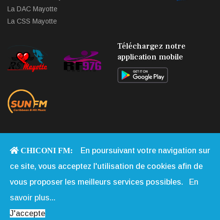
La DAC Mayotte
La CSS Mayotte
Téléchargez notre
application mobile
CHICONI FM:
En poursuivant votre navigation sur
Copyright © 2013 - 2026 Chiconi FM. Tous Droits Réservés |
Qui
ce site, vous acceptez l'utilisation de cookies afin de
Sommes-nous
|
Contact
|
Mentions légales
|
Webmail
|
vous proposer les meilleurs services possibles.
En
Réalisation:
Web-Mayotte
savoir plus...
J'accepte