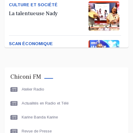
CULTURE ET SOCIÉTÉ
La talentueuse Nady
SCAN ÉCONOMIQUE
Kira Bacar Adacolo pour Le
port de Longoni
Chiconi FM
PLUS DE SPORTS
Atelier Radio
L'Association Zé Run pour le
lancement de One Run – 17
Actualités en Radio et Télé
Communes
Karine Banda Karine
LE LIVE - LES UNES
Le grand entretien avec Le
Revue de Presse