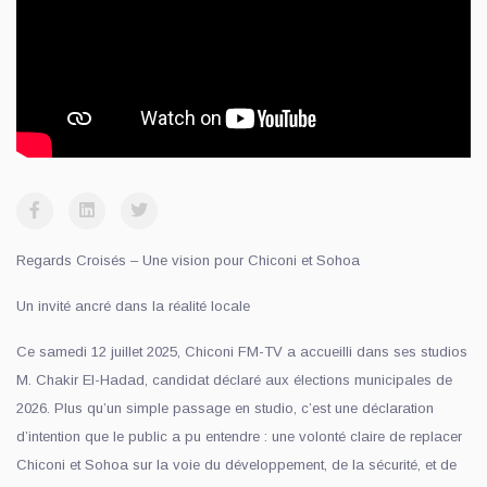
Regards Croisés – Une vision pour Chiconi et Sohoa
Un invité ancré dans la réalité locale
Ce samedi 12 juillet 2025, Chiconi FM-TV a accueilli dans ses studios
M. Chakir El-Hadad, candidat déclaré aux élections municipales de
2026. Plus qu’un simple passage en studio, c’est une déclaration
d’intention que le public a pu entendre : une volonté claire de replacer
Chiconi et Sohoa sur la voie du développement, de la sécurité, et de