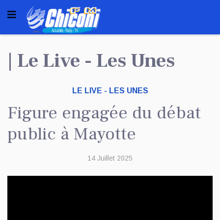
| Le Live - Les Unes
LE LIVE - LES UNES
Figure engagée du débat
public à Mayotte
14 Juillet 2025