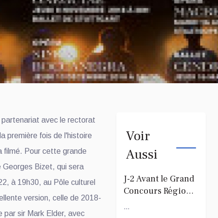
 partenariat avec le rectorat
Voir
 première fois de l'histoire
Aussi
ra filmé. Pour cette grande
 Georges Bizet, qui sera
J-2 Avant le Grand
22, à 19h30, au Pôle culturel
Concours Régional
llente version, celle de 2018-
du Coranà Mayotte
...
ée par sir Mark Elder, avec