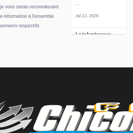
Coranique –
...
je vous serais reconnaissant
2Édition par
l'association
Jul 12, 2026
tte information à l'ensemble
Tandhum Cour'an
ssements respectifs.
La talentueuse
Nady
...
Jul 11, 2026