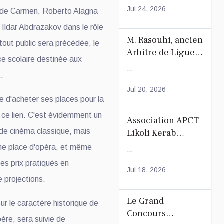
Jul 24, 2026
e de Carmen, Roberto Alagna
 Ildar Abdrazakov dans le rôle
M. Rasouhi, ancien
tout public sera précédée, le
Arbitre de Ligue
e scolaire destinée aux
de Football de
...
t.
Mayotte
Jul 20, 2026
le d'acheter ses places pour la
 ce lien. C'est évidemment un
Association APCT
 de cinéma classique, mais
Likoli Kerab
Chiconi pour son
ne place d'opéra, et même
...
Assemblée
es prix pratiqués en
Générale
Jul 18, 2026
 projections.
Ordinaire
Le Grand
sur le caractère historique de
Concours
spère, sera suivie de