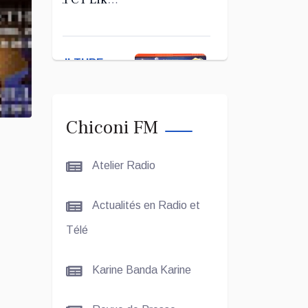
Kerab
Chiconi
pour son
CULTURE
Assemblée
ET SOCIÉTÉ
Générale
Ordinaire
Le Grand
Chiconi FM
Concours
Coranique –
Atelier Radio
2Édition par
l'association
CULTURE
Actualités en Radio et
Tandhum
ET
Cour'an
Télé
SOCIÉTÉ
Karine Banda Karine
La
talentueuse