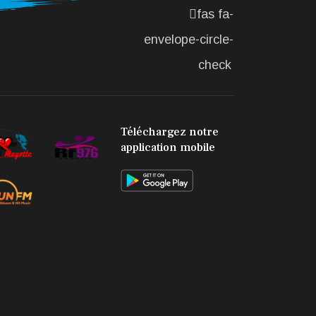
SOCIÉTÉ
fas fa-
L'association
envelope-circle-
Marovoanio
et Reska NI
check
Kalamu pour
la Langue
KIBOSI
Téléchargez notre
application mobile