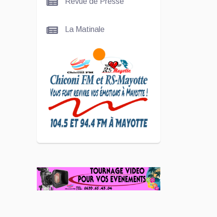
Revue de Presse
Nady
La Matinale
SCAN
ÉCONOMIQUE
Kira Bacar
Adacolo pour
Le port de
Longoni
PLUS DE
SPORTS
L'Association
Zé Run pour
le lancement
de One Run –
17