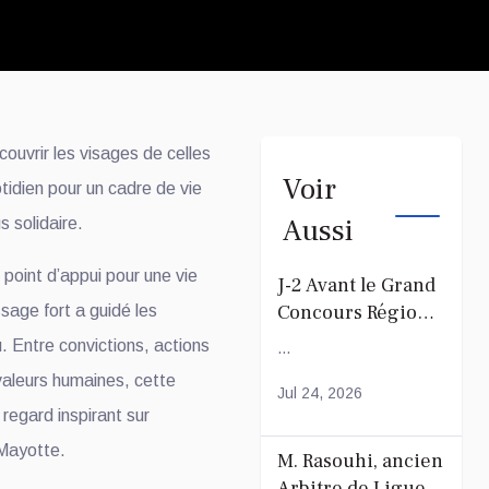
ouvrir les visages de celles
Voir
tidien pour un cadre de vie
Aussi
s solidaire.
n point d’appui pour une vie
J-2 Avant le Grand
Concours Régional
sage fort a guidé les
du Coranà Mayotte
. Entre convictions, actions
...
 valeurs humaines, cette
Jul 24, 2026
regard inspirant sur
 Mayotte.
M. Rasouhi, ancien
Arbitre de Ligue