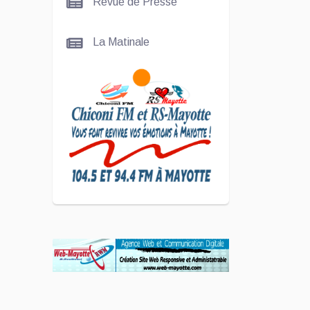
Revue de Presse
Nady
La Matinale
SCAN
ÉCONOMIQUE
Kira Bacar
Adacolo pour
Le port de
Longoni
PLUS DE
SPORTS
L'Association
Zé Run pour
le lancement
de One Run –
17