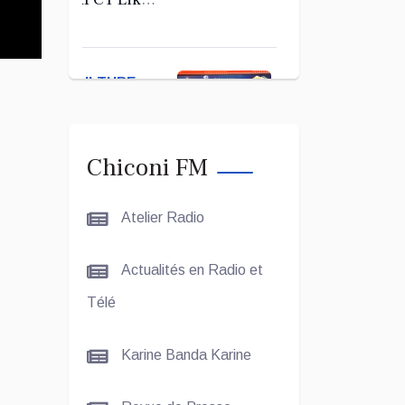
Kerab
Chiconi
pour son
CULTURE
Assemblée
ET SOCIÉTÉ
Générale
Ordinaire
Le Grand
Chiconi FM
Concours
Coranique –
Atelier Radio
2Édition par
l'association
CULTURE
Actualités en Radio et
Tandhum
ET
Cour'an
Télé
SOCIÉTÉ
Karine Banda Karine
La
talentueuse