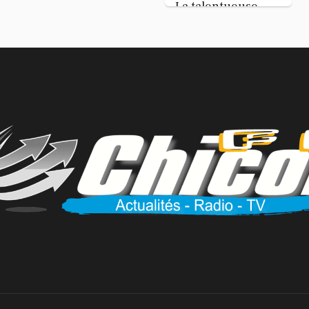
La talentueuse
Nady
...
Jul 11, 2026