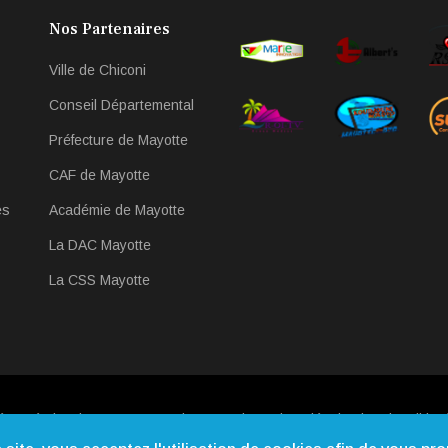
Nos Partenaires
Ville de Chiconi
Conseil Départemental
Préfecture de Mayotte
CAF de Mayotte
es
Académie de Mayotte
La DAC Mayotte
La CSS Mayotte
éservés |
Qui Sommes-nous
|
Contact
|
Mentions légales
|
Webmail
| Ré