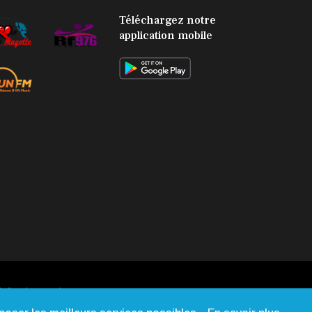
SOCIÉTÉ
Téléchargez notre
L'association
application mobile
Marovoanio
et Reska NI
Kalamu pour
la Langue
KIBOSI
alisation:
Web-Mayotte