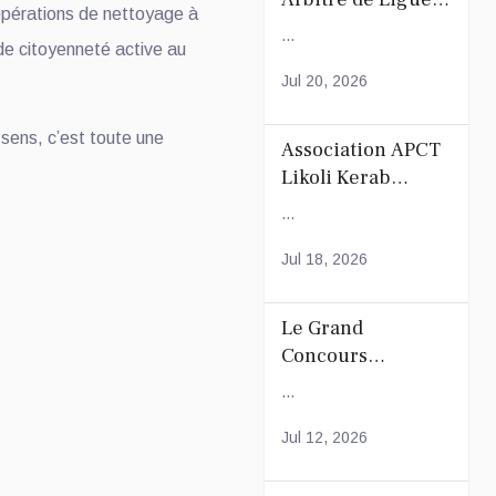
opérations de nettoyage à
de Football de
...
de citoyenneté active au
Mayotte
Jul 20, 2026
 sens, c’est toute une
Association APCT
Likoli Kerab
Chiconi pour son
...
Assemblée
Générale
Jul 18, 2026
Ordinaire
Le Grand
Concours
Coranique –
...
2Édition par
l'association
Jul 12, 2026
Tandhum Cour'an