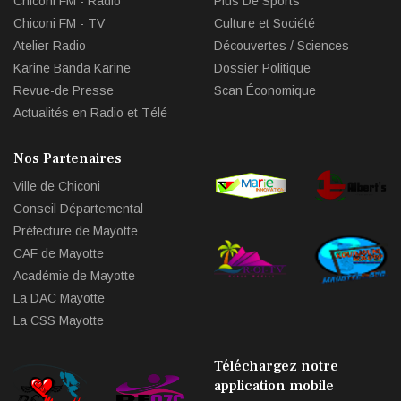
Chiconi FM - Radio
Plus De Sports
d'un entrepreneuriat
Chiconi FM - TV
Culture et Société
CULTURE ET SOCIÉTÉ
Atelier Radio
Découvertes / Sciences
L'association Marovoanio
Karine Banda Karine
Dossier Politique
et Reska NI Kalamu pour la
Revue-de Presse
Scan Économique
Langue KIBOSI
Actualités en Radio et Télé
Nos Partenaires
Ville de Chiconi
Conseil Départemental
Préfecture de Mayotte
CAF de Mayotte
Académie de Mayotte
La DAC Mayotte
La CSS Mayotte
Téléchargez notre
application mobile