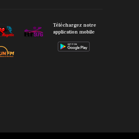
facebook
twitter
youtube
envelope-
circle-
check
Téléchargez notre
application mobile