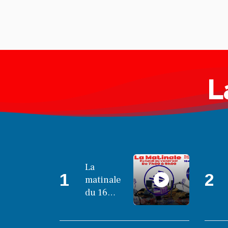
L
La
1
2
matinale
du 16
octobre
2025