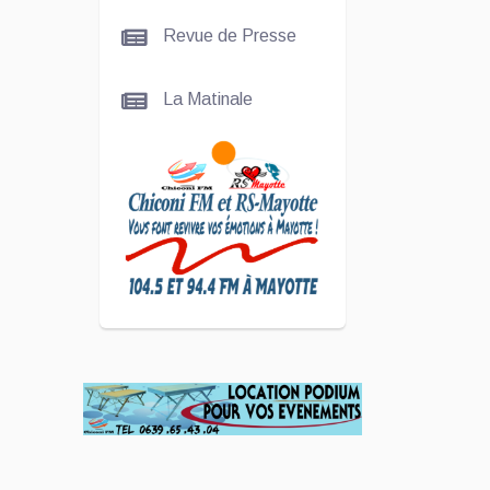
La
Revue de Presse
talentueuse
Nady
La Matinale
SCAN
ÉCONOMIQUE
Kira Bacar
Adacolo pour
Le port de
Longoni
PLUS DE
SPORTS
L'Association
Zé Run pour