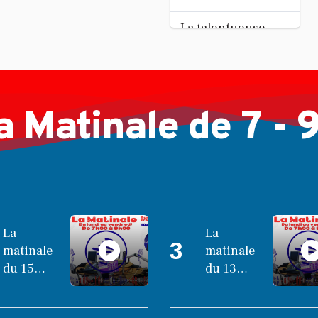
Tandhum Cour'an
La talentueuse
Nady
...
Jul 11, 2026
a Matinale de 7 - 
La
La
3
matinale
matinale
du 15
du 13
octobre
octobre
2025
2025