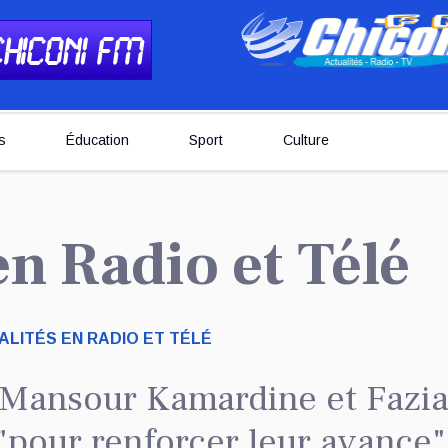
s
Éducation
Sport
Culture
 en Radio et Télé
LITÉS EN RADIO ET TÉLÉ
Mansour Kamardine et Fazia
our renforcer leur avance"