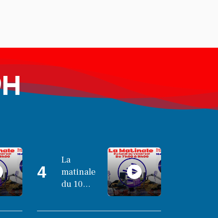
le lancement
de One Run –
17
LE LIVE -
Communes
LES
UNES
9H
Le grand
entretien
avec Le
Maire de
Chiconi
SCAN
ÉCONOMIQUE
La
4
matinale
Le président de
du 10
l'association
octobre
Coup de Pouce a
2025
partagé sa