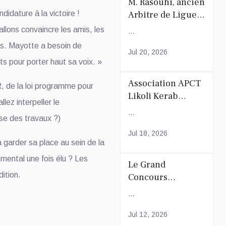
M. Rasouhi, ancien
didature à la victoire !
Arbitre de Ligue
de Football de
llons convaincre les amis, les
...
Mayotte
tes. Mayotte a besoin de
Jul 20, 2026
s pour porter haut sa voix. »
Association APCT
, de la loi programme pour
Likoli Kerab
lez interpeller le
Chiconi pour son
...
ise des travaux ?)
Assemblée
Générale
Jul 18, 2026
 garder sa place au sein de la
Ordinaire
mental une fois élu ? Les
Le Grand
ition.
Concours
Coranique –
...
2Édition par
l'association
Jul 12, 2026