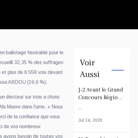
n ballotage favorable pour le
Voir
ecueilli 32,35 % des suffrages
Aussi
s et plus de 6 559 voix devant
Issa ABDOU (19,6 %).
J-2 Avant le Grand
Concours Régional
un électeur sur trois a choisi
du Coranà Mayotte
a Wa Maore dans l'urne. « Nous
...
rci de la confiance que vous
Jul 24, 2026
ci de vos nombreux
s avons besoin de toutes vos