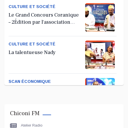
CULTURE ET SOCIÉTÉ
Le Grand Concours Coranique
– 2Édition par l'association
Tandhum Cour'an
CULTURE ET SOCIÉTÉ
La talentueuse Nady
SCAN ÉCONOMIQUE
Kira Bacar Adacolo pour Le
port de Longoni
Chiconi FM
PLUS DE SPORTS
Atelier Radio
L'Association Zé Run pour le