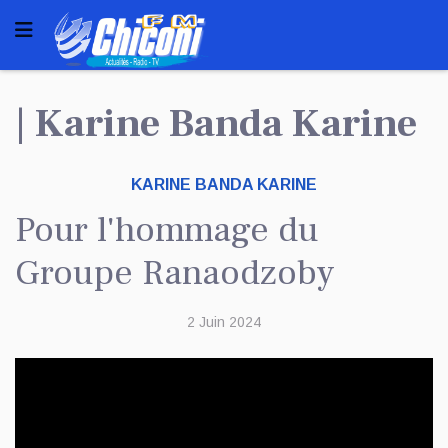
| Karine Banda Karine
KARINE BANDA KARINE
Pour l'hommage du
Groupe Ranaodzoby
2 Juin 2024