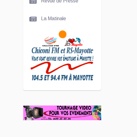
Revue de Presse
Nady
La Matinale
SCAN
ÉCONOMIQUE
Kira Bacar
Adacolo pour
Le port de
Longoni
PLUS DE
SPORTS
L'Association
Zé Run pour
le lancement
de One Run –
17