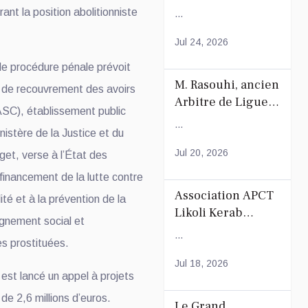
du Coranà Mayotte
ant la position abolitionniste
...
Jul 24, 2026
de procédure pénale prévoit
M. Rasouhi, ancien
t de recouvrement des avoirs
Arbitre de Ligue
ASC), établissement public
de Football de
...
nistère de la Justice et du
Mayotte
Jul 20, 2026
get, verse à l’État des
financement de la lutte contre
Association APCT
lité et à la prévention de la
Likoli Kerab
agnement social et
Chiconi pour son
...
s prostituées.
Assemblée
Générale
Jul 18, 2026
est lancé un appel à projets
Ordinaire
de 2,6 millions d’euros.
Le Grand