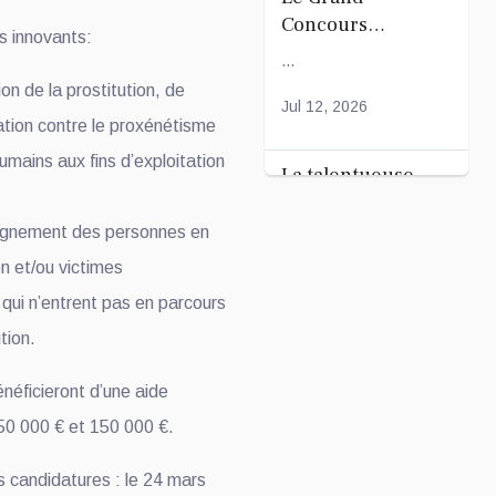
Concours
ts innovants:
Coranique –
...
2Édition par
on de la prostitution, de
l'association
Jul 12, 2026
ation contre le proxénétisme
Tandhum Cour'an
humains aux fins d’exploitation
La talentueuse
Nady
agnement des personnes en
...
on et/ou victimes
Jul 11, 2026
e qui n’entrent pas en parcours
ution.
néficieront d’une aide
e 50 000 € et 150 000 €.
s candidatures : le 24 mars