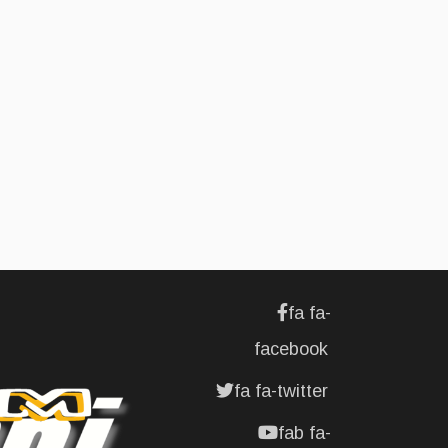
SOCIÉTÉ
L'association
Marovoanio
et Reska NI
Kalamu pour
la Langue
KIBOSI
fa fa-
facebook
fa fa-twitter
fab fa-