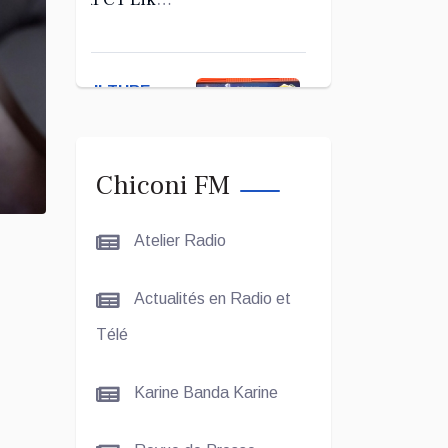
Kerab
Chiconi
pour son
CULTURE
Assemblée
ET SOCIÉTÉ
Générale
Ordinaire
Le Grand
Chiconi FM
Concours
Coranique –
Atelier Radio
2Édition par
l'association
CULTURE
Actualités en Radio et
Tandhum
ET
Cour'an
Télé
SOCIÉTÉ
Karine Banda Karine
La
talentueuse