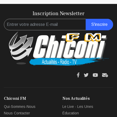
Inscription Newsletter
S'inscrire
fa
fa
fab
fas
fa-
fa-
fa-
fa-
facebook
twitter
youtube
env
Chiconi FM
Nos Actualités
circl
Qui-Sommes-Nous
Le Live - Les Unes
che
Nous Contacter
Éducation