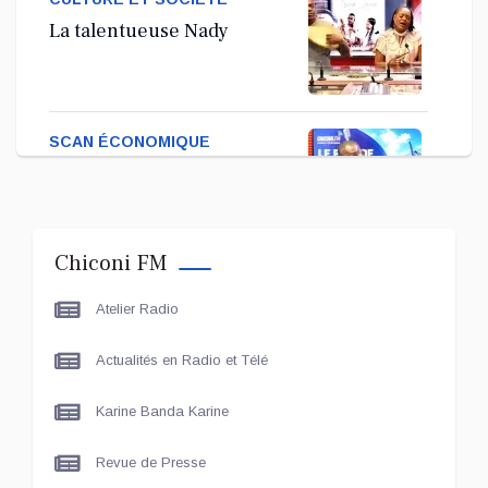
La talentueuse Nady
SCAN ÉCONOMIQUE
Kira Bacar Adacolo pour
Le port de Longoni
Chiconi FM
PLUS DE SPORTS
Atelier Radio
L'Association Zé Run pour
le lancement de One Run –
Actualités en Radio et Télé
17 Communes
Karine Banda Karine
LE LIVE - LES UNES
Le grand entretien avec Le
Revue de Presse
Maire de Chiconi