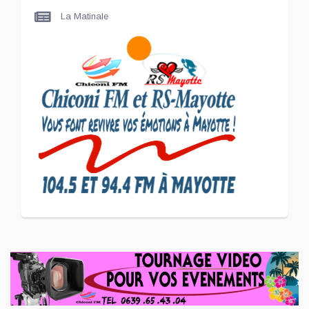
La Matinale
SCAN ÉCONOMIQUE
Le président de
l'association Coup de
Pouce a partagé sa vision
d'un entrepreneuriat
CULTURE ET SOCIÉTÉ
L'association Marovoanio
et Reska NI Kalamu pour la
Langue KIBOSI