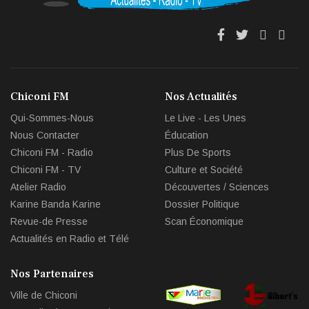
fa
fa
fab
fas
fa-
fa-
fa-
fa-
facebook
twitter
youtub
env
Chiconi FM
Nos Actualités
circl
Qui-Sommes-Nous
Le Live - Les Unes
che
Nous Contacter
Éducation
Chiconi FM - Radio
Plus De Sports
Chiconi FM - TV
Culture et Société
Atelier Radio
Découvertes / Sciences
Karine Banda Karine
Dossier Politique
Revue-de Presse
Scan Économique
Actualités en Radio et Télé
Nos Partenaires
Ville de Chiconi