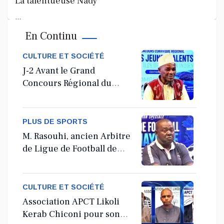
La talentueuse Nady
...
En Continu
Jul 11, 2026
CULTURE ET SOCIÉTÉ
J-2 Avant le Grand
Concours Régional du
Coranà Mayotte
PLUS DE SPORTS
M. Rasouhi, ancien Arbitre
de Ligue de Football de
Mayotte
CULTURE ET SOCIÉTÉ
Association APCT Likoli
Kerab Chiconi pour son