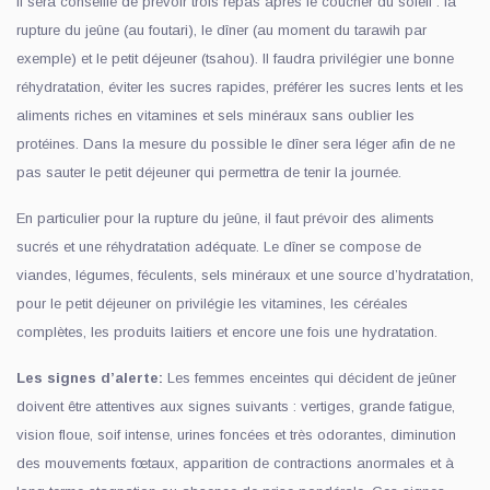
Il sera conseillé de prévoir trois repas après le coucher du soleil : la
rupture du jeûne (au foutari), le dîner (au moment du tarawih par
exemple) et le petit déjeuner (tsahou). Il faudra privilégier une bonne
réhydratation, éviter les sucres rapides, préférer les sucres lents et les
aliments riches en vitamines et sels minéraux sans oublier les
protéines. Dans la mesure du possible le dîner sera léger afin de ne
pas sauter le petit déjeuner qui permettra de tenir la journée.
En particulier pour la rupture du jeûne, il faut prévoir des aliments
sucrés et une réhydratation adéquate. Le dîner se compose de
viandes, légumes, féculents, sels minéraux et une source d’hydratation,
pour le petit déjeuner on privilégie les vitamines, les céréales
complètes, les produits laitiers et encore une fois une hydratation.
Les signes d’alerte:
Les femmes enceintes qui décident de jeûner
doivent être attentives aux signes suivants : vertiges, grande fatigue,
vision floue, soif intense, urines foncées et très odorantes, diminution
des mouvements fœtaux, apparition de contractions anormales et à