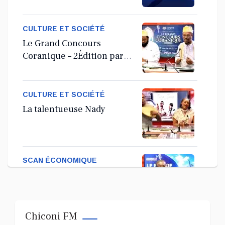
Assemblée Générale
Ordinaire
CULTURE ET SOCIÉTÉ
Le Grand Concours
Coranique – 2Édition par
l'association Tandhum
Cour'an
CULTURE ET SOCIÉTÉ
La talentueuse Nady
SCAN ÉCONOMIQUE
Kira Bacar Adacolo pour
Le port de Longoni
Chiconi FM