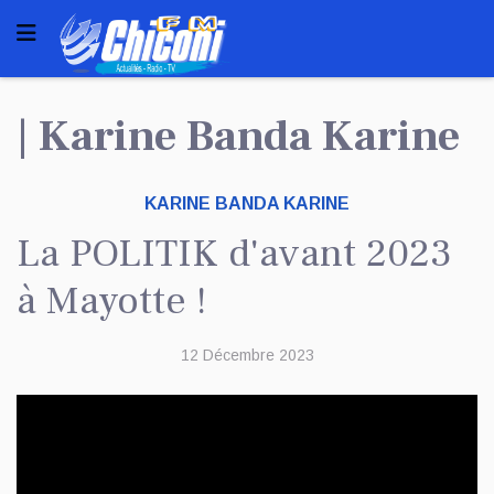
| Karine Banda Karine
KARINE BANDA KARINE
La POLITIK d'avant 2023
à Mayotte !
12 Décembre 2023