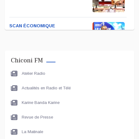
SCAN ÉCONOMIQUE
Kira Bacar Adacolo pour Le
port de Longoni
Chiconi FM
PLUS DE SPORTS
Atelier Radio
L'Association Zé Run pour le
lancement de One Run – 17
Actualités en Radio et Télé
Communes
Karine Banda Karine
LE LIVE - LES UNES
Le grand entretien avec Le
Revue de Presse
Maire de Chiconi
La Matinale