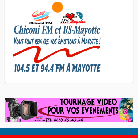
SCAN ÉCONOMIQUE
Le président de l'association
Coup de Pouce a partagé sa
vision d'un entrepreneuriat
CULTURE ET SOCIÉTÉ
L'association Marovoanio et
Reska NI Kalamu pour la
Langue KIBOSI